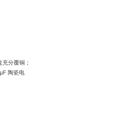
盘充分覆铜；
1μF 陶瓷电