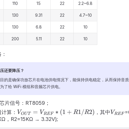
110
15
22
2.2~6.8
130
9.31
22
4.7~10
130
6.8
22
10
200
5.11
22
10
路：
压还要降压？
目的是确保功放芯片在电池供电情况下，能保持供电稳定，从而保持音质
为了给 WiFi 模组和音频芯片供电。
 芯片信号：RT8059；
阻计算：
，其中
=
V
O
U
T
=
V
R
E
F
∗
(
1
+
R
1
/
R
2
)
V
R
E
F
KΩ，R2=15KΩ → 3.32V);