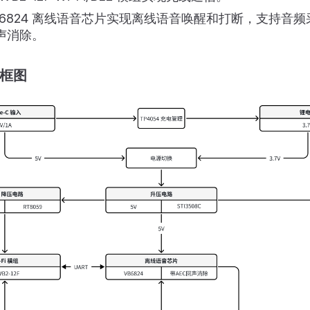
B6824 离线语音芯片实现离线语音唤醒和打断，支持音
回声消除。
构框图