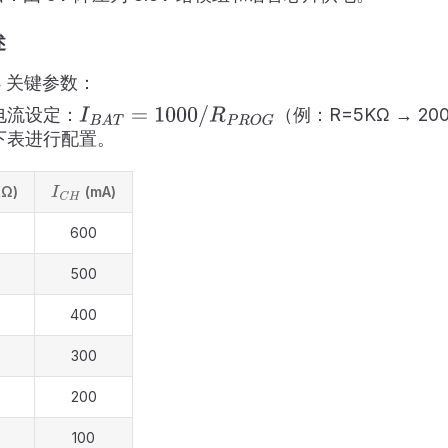
述
54 关键参数：
电流设定：
（例：R=5KΩ → 2
I
B
A
T
=
1000
/
R
P
R
O
G
下表进行配置。
Ω)
(mA)
I
C
H
600
500
400
300
200
100