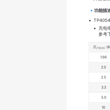
🔹功能描
TP40
充电
参考
(K
R
P
R
O
G
1.66
2.0
2.5
3.3
5.0
10