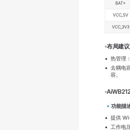
BAT+
VCC_5V
VCC_3V3
▫️布局建议
热管理：
去耦电容：
容。
▫️AiWB2
🔹功能描
提供 W
工作电压