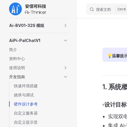
搜索文档
K
Skip to content
Sidebar Navigation
Ai-BV01-32S 模组
AiPi-PalChatV1
简介
💡温馨提
资料中心
使用说明
开发指南
1. 系统
快速环境搭建
烧录与调试
▫️设计目标
硬件设计参考
自定义服务器
实现双电
自定义提示音
集成 Ai