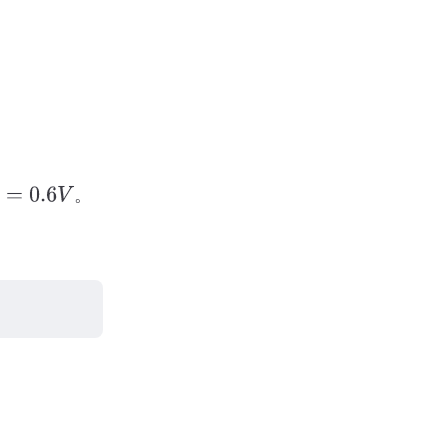
。
=
0.6
V