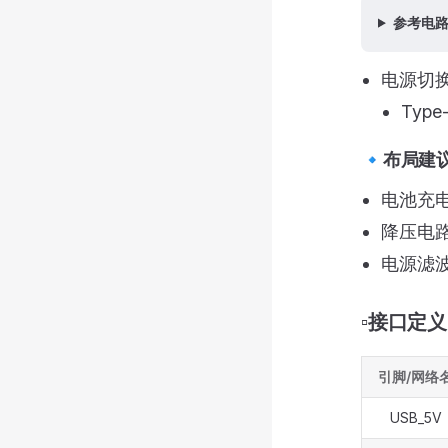
参考电
电源切
Typ
🔹布局建
电池充
降压电
电源滤
▫️接口定义
引脚/网络
USB_5V