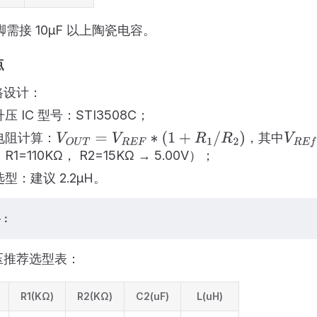
引脚需接 10μF 以上陶瓷电容。
点
路设计：
压 IC 型号：STI3508C；
电阻计算：
，其中
V
O
U
T
=
V
R
E
F
∗
(
1
+
R
1
/
R
2
)
V
R
E
f
1=110KΩ， R2=15KΩ → 5.00V）；
型：建议 2.2μH。
路：
压推荐选型表：
R1(KΩ)
R2(KΩ)
C2(uF)
L(uH)