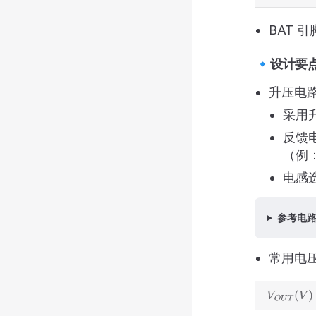
BAT 
🔹设计要
升压电
采用升
反馈
（例：R
电感选
参考电
常用电
V
O
U
T
(
V
)