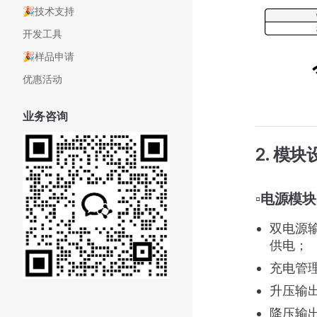
🎉技术支持
开发工具
🎉样品申请
优惠活动
业务咨询
2. 模
▫️电源模块
双电源输
供电；
充电管理
升压输出
降压输出