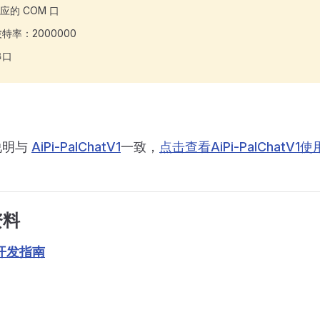
对应的 COM 口
波特率：2000000
串口
说明与
AiPi-PalChatV1
一致，
点击查看AiPi-PalChatV1
资料
开发指南