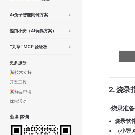
Ai兔子智能闹钟方案
熊猫小安（AI玩偶方案）
“九章” MCP 验证板
更多服务
🎉技术支持
开发工具
2. 烧录
🎉样品申请
优惠活动
▫️烧录准备
业务咨询
烧录软
（小智 A