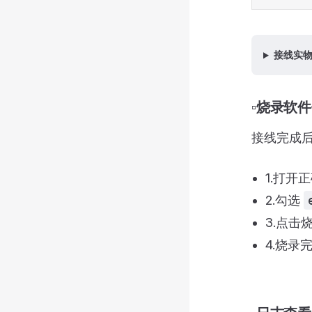
接线实
▫️烧录软
接线完成
1.打开正
2.勾选
3.点击
4.烧录