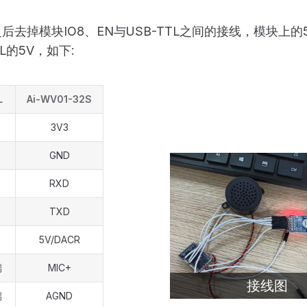
后去掉模块IO8、EN与USB-TTL之间的接线，模块上的5
TL的5V，如下:
L
Ai-WV01-32S
）
3V3
GND
RXD
TXD
5V/DACR
端
MIC+
接线图
端
AGND