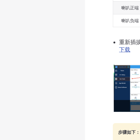
喇叭正端
喇叭负端
重新插拔
下载
步骤如下：