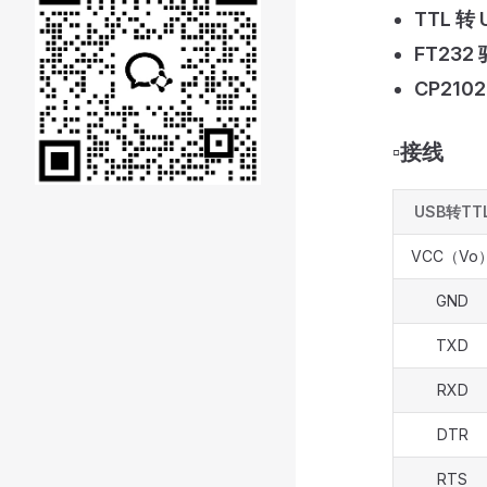
TTL 
FT232
CP210
▫️接线
USB转TT
VCC（Vo
GND
TXD
RXD
DTR
RTS