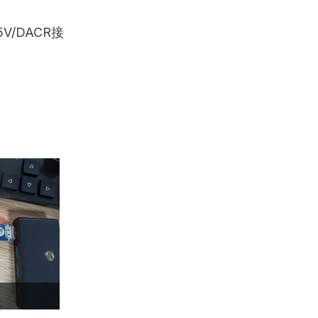
V/DACR接