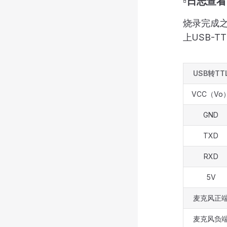
▫️日志查看
烧录完成之
上USB-T
USB转TT
VCC（Vo
GND
TXD
RXD
5V
麦克风正
麦克风负