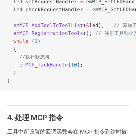
  led.setRequestHandler 
=
 emMCP_SetLEDHand
  led.checkRequestHandler 
=
 emMCP_GetLEDHa
  emMCP_AddToolToToolList
(
&
led);
   // 添
  emMCP_RegistrationTools
();
 // 注册工具到小
  while
 (
1
)
  {
	//执行状态机
    emMCP_TickHandle
(
10
);
  }
}
4. 处理 MCP 指令
工具中所设置的回调函数会在 MCP 指令到达时被