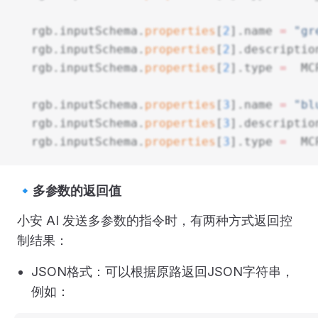
  rgb.inputSchema.
properties
[
2
].name 
=
 "gr
  rgb.inputSchema.
properties
[
2
].descriptio
  rgb.inputSchema.
properties
[
2
].type 
=
  MC
  rgb.inputSchema.
properties
[
3
].name 
=
 "bl
  rgb.inputSchema.
properties
[
3
].descriptio
  rgb.inputSchema.
properties
[
3
].type 
=
  MC
🔹多参数的返回值
小安 AI 发送多参数的指令时，有两种方式返回控
制结果：
JSON格式：可以根据原路返回JSON字符串，
例如：