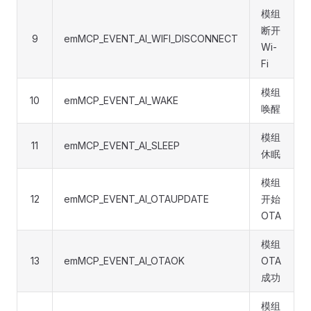
模组
断开
9
emMCP_EVENT_AI_WIFI_DISCONNECT
Wi-
Fi
模组
10
emMCP_EVENT_AI_WAKE
唤醒
模组
11
emMCP_EVENT_AI_SLEEP
休眠
模组
12
emMCP_EVENT_AI_OTAUPDATE
开始
OTA
模组
13
emMCP_EVENT_AI_OTAOK
OTA
成功
模组