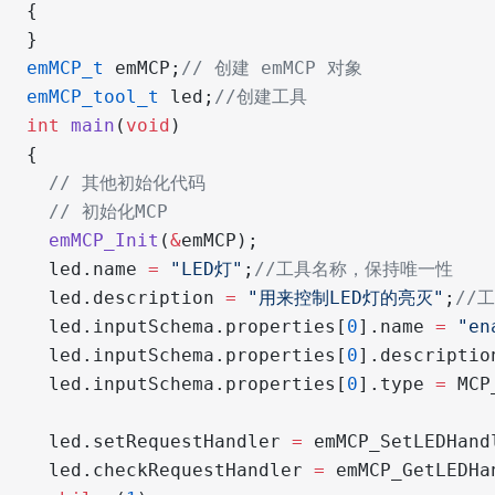
{
}
emMCP_t
 emMCP;
// 创建 emMCP 对象
emMCP_tool_t
 led;
//创建工具
int
 main
(
void
)
{
  // 其他初始化代码
  // 初始化MCP
  emMCP_Init
(
&
emMCP);
  led.name 
=
 "LED灯"
;
//工具名称，保持唯一性
  led.description 
=
 "用来控制LED灯的亮灭"
;
//
  led.inputSchema.properties[
0
].name 
=
 "en
  led.inputSchema.properties[
0
].descriptio
  led.inputSchema.properties[
0
].type 
=
 MCP
  led.setRequestHandler 
=
 emMCP_SetLEDHand
  led.checkRequestHandler 
=
 emMCP_GetLEDHa