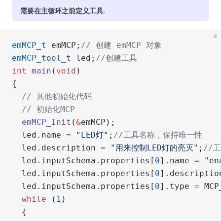
需要在主循环之前定义工具.
c
emMCP_t
 emMCP;
// 创建 emMCP 对象
emMCP_tool_t
 led;
//创建工具
int
 main
(
void
)
{
  // 其他初始化代码
  // 初始化MCP
  emMCP_Init
(
&
emMCP);
  led.name 
=
 "LED灯"
;
//工具名称，保持唯一性
  led.description 
=
 "用来控制LED灯的亮灭"
;
//
  led.inputSchema.properties[
0
].name 
=
 "en
  led.inputSchema.properties[
0
].descriptio
  led.inputSchema.properties[
0
].type 
=
 MCP
  while
 (
1
)
  {