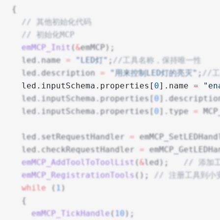
{
  // 其他初始化代码
  // 初始化MCP
  emMCP_Init
(
&
emMCP);
  led.name 
=
 "LED灯"
;
//工具名称，保持唯一性
  led.description 
=
 "用来控制LED灯的亮灭"
;
//
  led.inputSchema.properties[
0
].name 
=
 "en
  led.inputSchema.properties[
0
].descriptio
  led.inputSchema.properties[
0
].type 
=
 MCP
  led.setRequestHandler 
=
 emMCP_SetLEDHand
  led.checkRequestHandler 
=
 emMCP_GetLEDHa
  emMCP_AddToolToToolList
(
&
led);
   // 添
  emMCP_RegistrationTools
();
 // 注册工具到小
  while
 (
1
)
  {
    emMCP_TickHandle
(
10
);