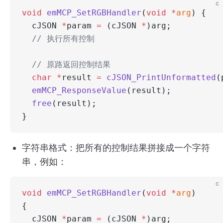
c
void
 emMCP_SetRGBHandler
(
void
 *
arg
) {
  cJSON 
*
param 
=
 (cJSON 
*
)arg;
  // 执行所有控制
  // 原路返回控制结果
  char
 *
result 
=
 cJSON_PrintUnformatted
(
  emMCP_ResponseValue
(result);
  free
(result);
}
字符串格式：把所有的控制结果拼接成一个字符
串，例如：
c
void
 emMCP_SetRGBHandler
(
void
 *
arg
) 
{
  cJSON 
*
param 
=
 (cJSON 
*
)arg;