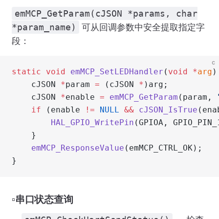
emMCP_GetParam(cJSON *params, char
*param_name)
可从回调参数中安全提取指定字
段：
c
static
 void
 emMCP_SetLEDHandler
(
void
 *
arg
)
    cJSON 
*
param 
=
 (cJSON 
*
)arg;
    cJSON 
*
enable 
=
 emMCP_GetParam
(param, 
    if
 (enable 
!=
 NULL
 &&
 cJSON_IsTrue
(ena
        HAL_GPIO_WritePin
(GPIOA, GPIO_PIN_
    }
    emMCP_ResponseValue
(emMCP_CTRL_OK);
}
▫️串口状态查询