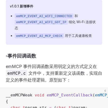
v1.0.1 新增事件
和
emMCP_EVENT_AI_WIFI_CONNECTED
细化 Wi-Fi 连接状
emMCP_EVENT_AI_WIFI_GOT_IP
态
用于工具健康检查
emMCP_EVENT_AI_MCP_CHECK
▫️事件回调函数
emMCP 事件回调函数采用弱定义的方式定义在
emMCP.c
文件中，支持重新定义该函数，实现自
定义的事件处理逻辑。原型如下：
c
__emMCPWeak 
void
 emMCP_EventCallback
(
emMCP
{
  char
 *
param_str 
=
 (
char
 *
)param;