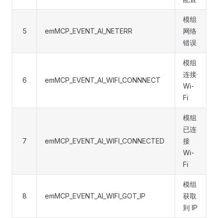
模组
5
emMCP_EVENT_AI_NETERR
网络
错误
模组
连接
6
emMCP_EVENT_AI_WIFI_CONNNECT
Wi-
Fi
模组
已连
7
emMCP_EVENT_AI_WIFI_CONNECTED
接
Wi-
Fi
模组
8
emMCP_EVENT_AI_WIFI_GOT_IP
获取
到 IP