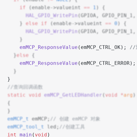
    if
 (enable->valueint 
==
 1
) {
      HAL_GPIO_WritePin
(GPIOA, GPIO_PIN_1,
    } 
else
 if
 (enable->valueint 
==
 0
) {
      HAL_GPIO_WritePin
(GPIOA, GPIO_PIN_1,
    }
    emMCP_ResponseValue
(emMCP_CTRL_OK);
 /
  }
else
 {
    emMCP_ResponseValue
(emMCP_CTRL_ERROR);
  }
}
//查询回调函数
static
 void
 emMCP_GetLEDHandler
(
void
 *
arg
)
{
}
emMCP_t
 emMCP;
// 创建 emMCP 对象
emMCP_tool_t
 led;
//创建工具
int
 main
(
void
)