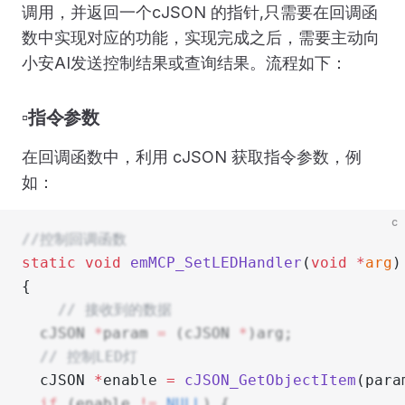
调用，并返回一个cJSON 的指针,只需要在回调函
数中实现对应的功能，实现完成之后，需要主动向
小安AI发送控制结果或查询结果。流程如下：
▫️指令参数
在回调函数中，利用 cJSON 获取指令参数，例
如：
c
//控制回调函数
static
 void
 emMCP_SetLEDHandler
(
void
 *
arg
)
{
    // 接收到的数据
  cJSON 
*
param 
=
 (cJSON 
*
)arg;
  // 控制LED灯
  cJSON 
*
enable 
=
 cJSON_GetObjectItem
(para
  if
 (enable 
!=
 NULL
) {