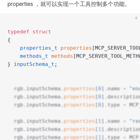
properties ，就可以实现一个工具控制多个功能。
c
typedef
 struct
{
	properties_t
 properties
[MCP_SERVER_TOO
	methods_t
 methods
[MCP_SERVER_TOOL_METH
} 
inputSchema_t
;
  rgb.inputSchema.
properties
[
0
].name 
=
 "en
  rgb.inputSchema.
properties
[
0
].descriptio
  rgb.inputSchema.
properties
[
0
].type 
=
 MCP
  rgb.inputSchema.
properties
[
1
].name 
=
 "re
  rgb.inputSchema.
properties
[
1
].descriptio
  rgb.inputSchema.
properties
[
1
].type 
=
 MCP