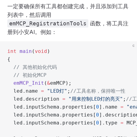
一定要确保所有工具都创建完成，并且添加到工具
列表中，然后调用
emMCP_RegistrationTools
函数，将工具注
册到小安AI。例如：
c
int
 main
(
void
)
{
  // 其他初始化代码
  // 初始化MCP
  emMCP_Init
(
&
emMCP);
  led.name 
=
 "LED灯"
;
//工具名称，保持唯一性
  led.description 
=
 "用来控制LED灯的亮灭"
;
//
  led.inputSchema.properties[
0
].name 
=
 "en
  led.inputSchema.properties[
0
].descriptio
  led.inputSchema.properties[
0
].type 
=
 MCP