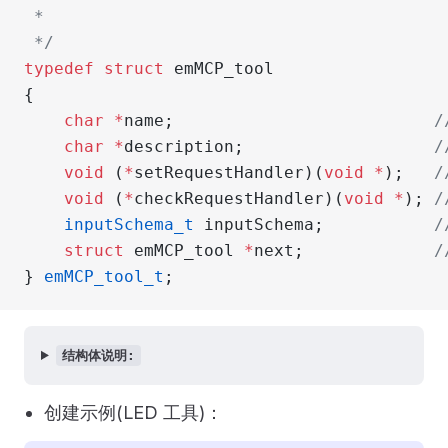
 *
 */
typedef
 struct
 emMCP_tool
{
	char
 *
name;
			
	char
 *
description;
			
	void
 (
*
setRequestHandler)(
void
 *
);
	
	void
 (
*
checkRequestHandler)(
void
 *
);
 
	inputSchema_t
 inputSchema;
		
	struct
 emMCP_tool 
*
next;
		
} 
emMCP_tool_t
;
结构体说明:
创建示例(LED 工具)：