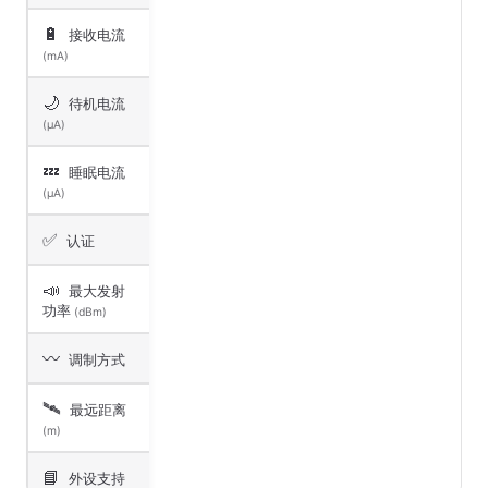
🔋
接收电流
(mA)
🌙
待机电流
(μA)
💤
睡眠电流
(μA)
✅
认证
📣
最大发射
功率
(dBm)
〰️
调制方式
🛰️
最远距离
(m)
📘
外设支持