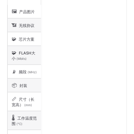
🖼️
产品图片
📶
无线协议
🧩
芯片方案
🧩
FLASH大
小
(Mbits)
📡
频段
(MHz)
📦
封装
📏
尺寸（长
宽高）
(mm)
🌡️
工作温度范
围
(℃)