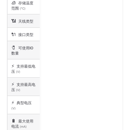
🧊
存储温度
范围
(℃)
📶
天线类型
🔌
接口类型
🧷
可使用IO
数量
⚡
支持最低电
压
(V)
⚡
支持最高电
压
(V)
⚡
典型电压
(V)
🔋
最大使用
电流
(mA)