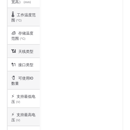
宽高）
(mm)
🌡️
工作温度范
围
(℃)
🧊
存储温度
范围
(℃)
📶
天线类型
🔌
接口类型
🧷
可使用IO
数量
⚡
支持最低电
压
(V)
⚡
支持最高电
压
(V)