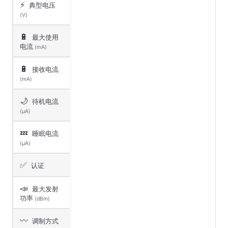
⚡
典型电压
(V)
🔋
最大使用
电流
(mA)
🔋
接收电流
(mA)
🌙
待机电流
(μA)
💤
睡眠电流
(μA)
✅
认证
📣
最大发射
功率
(dBm)
〰️
调制方式