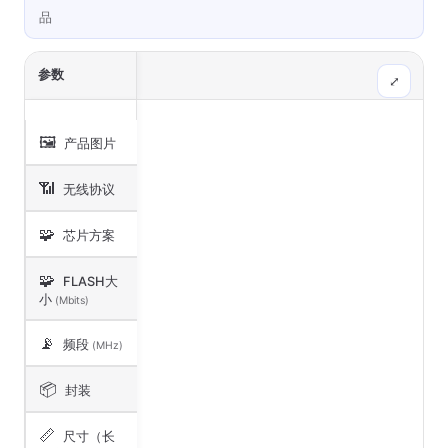
品
参数
⤢
🖼️
产品图片
📶
无线协议
🧩
芯片方案
🧩
FLASH大
小
(Mbits)
📡
频段
(MHz)
📦
封装
📏
尺寸（长