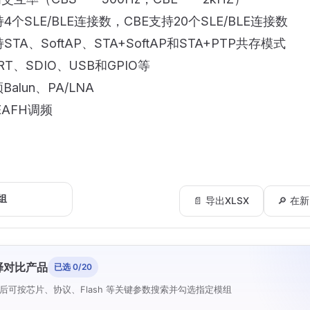
持4个SLE/BLE连接数，CBE支持20个SLE/BLE连接数
STA、SoftAP、STA+SoftAP和STA+PTP共存模式
RT、SDIO、USB和GPIO等
alun、PA/LNA
EAFH调频
📄 导出XLSX
🔎 
择对比产品
已选 0/20
后可按芯片、协议、Flash 等关键参数搜索并勾选指定模组