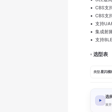
CBS支
CBS支持
支持UA
集成射频B
支持BL
▫️ 选型表
类型
选
▶
展开