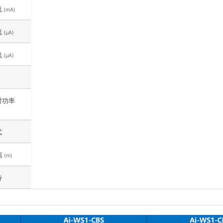
流
(mA)
流
(μA)
流
(μA)
射功率
式
离
(m)
持