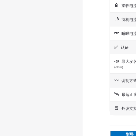
🔋
接收电
🌙
待机电
💤
睡眠电
✅
认证
📣
最大发
(dBm)
〰️
调制方
🛰️
最远距
📘
外设支