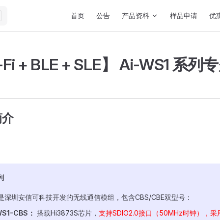
Main Navigation
首页
公告
产品资料
样品申请
优
Fi + BLE + SLE】 Ai-WS1 系
简介
列
S1是深圳安信可科技开发的无线通信模组，包含CBS/CBE双型号：
WS1-CBS：
搭载Hi3873S芯片，
支持SDIO2.0接口（50MHz时钟），采用