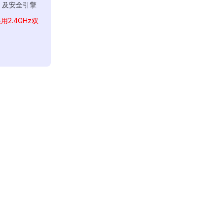
）及安全引擎
用2.4GHz双