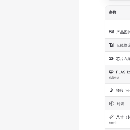
参数
🖼️
产品图
📶
无线协
🧩
芯片方
🧩
FLASH
(Mbits)
📡
频段
(MH
📦
封装
📏
尺寸（
(mm)