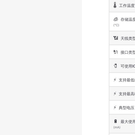
🌡️
工作温度
🧊
存储温
(℃)
📶
天线类
🔌
接口类
🧷
可使用I
⚡
支持最低
⚡
支持最高
⚡
典型电
🔋
最大使
(mA)