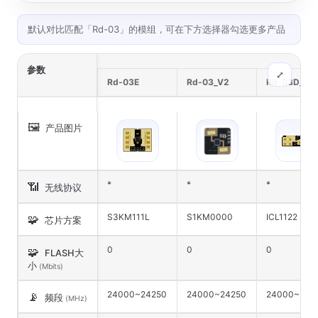
默认对比匹配「Rd-03」的模组，可在下方选择器勾选更多产品
参数
⤢
Rd-03E
Rd-03_V2
Rd-03D_V2
🖼️
产品图片
*
*
*
📶
无线协议
S3KM111L
S1KM0000
ICL1122
🧩
芯片方案
0
0
0
🧩
FLASH大
小
(Mbits)
24000~24250
24000~24250
24000~242
📡
频段
(MHz)