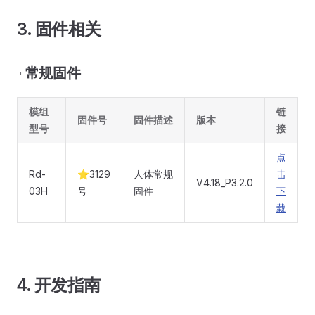
3. 固件相关
▫️ 常规固件
模组
链
固件号
固件描述
版本
型号
接
点
Rd-
⭐3129
人体常规
击
V4.18_P3.2.0
03H
号
固件
下
载
4. 开发指南