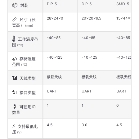
DIP-5
DIP-5
SMD-5
📦
封装
28×24×0
20×20×9.5
15×44×5
📏
尺寸（长
宽高）
(mm)
-40~85
-40~85
-40~85
🌡️
工作温度范
围
(℃)
-40~125
-40~125
-40~125
🧊
存储温度
范围
(℃)
板载天线
板载天线
板载天线
📶
天线类型
UART
UART
UART
🔌
接口类型
1
1
0
🧷
可使用IO
数量
4.5
3.0
4.5
⚡
支持最低电
压
(V)