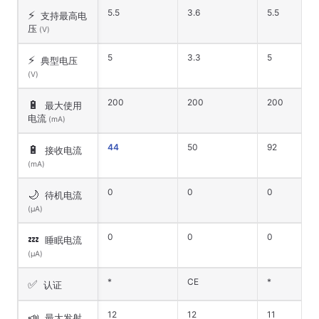
5.5
3.6
5.5
⚡
支持最高电
压
(V)
5
3.3
5
⚡
典型电压
(V)
200
200
200
🔋
最大使用
电流
(mA)
44
50
92
🔋
接收电流
(mA)
0
0
0
🌙
待机电流
(μA)
0
0
0
💤
睡眠电流
(μA)
*
CE
*
✅
认证
12
12
11
📣
最大发射