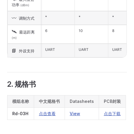
功率
(dBm)
*
*
*
〰️
调制方式
6
10
8
🛰️
最远距离
(m)
UART
UART
UART
📘
外设支持
2. 规格书
模组名称
中文规格书
Datasheets
PCB封装
Rd-03H
点击查看
View
点击下载