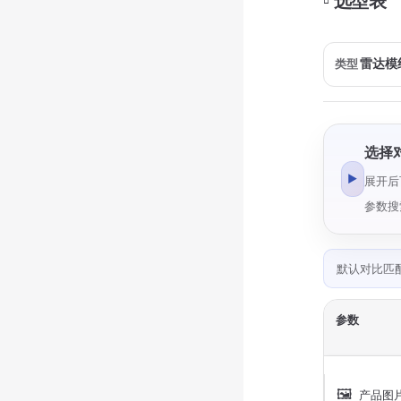
▫️ 选型表
类型
选择
▶
展开后
参数搜
默认对比匹
参数
🖼️
产品图