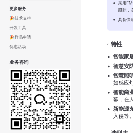
采用FM
更多服务
跟踪，
🎉技术支持
具备快
开发工具
🎉样品申请
▫️ 特性
优惠活动
智能家
业务咨询
智慧安
智慧照
如感应
智能商
幕，在
新能源
入侵等