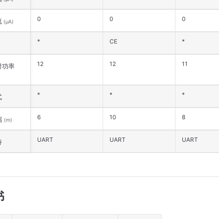
0
0
0
流
(μA)
*
CE
*
12
12
11
射功率
*
*
*
式
6
10
8
离
(m)
UART
UART
UART
持
书