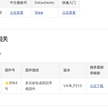
中文规格书
Datasheets
快速入门
2
点击查看
View
点击查看
相关
件
烧录器烧
固件号
固件描述
版本
录链接
⭐3064
多目标轨迹跟踪常
V4.18_P2.1.0
点击下载
号
规固件