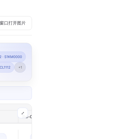
在新窗口打开图片
2 · S1KM0000
ICL1112
+1
⤢
Rd-03L_V2
Rd-03H