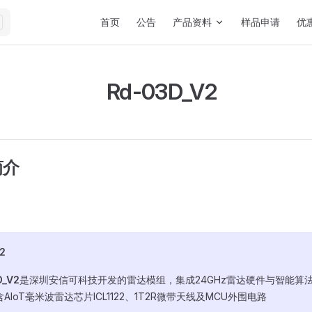
Main Navigation
首页
公告
产品资料
样品申请
优
Rd-03D_V2
简介
2
D_V2
是深圳安信可科技开发的雷达模组，集成24GHz雷达硬件与智能算
AIoT毫米波雷达芯片ICL1122、1T2R微带天线及MCU外围电路