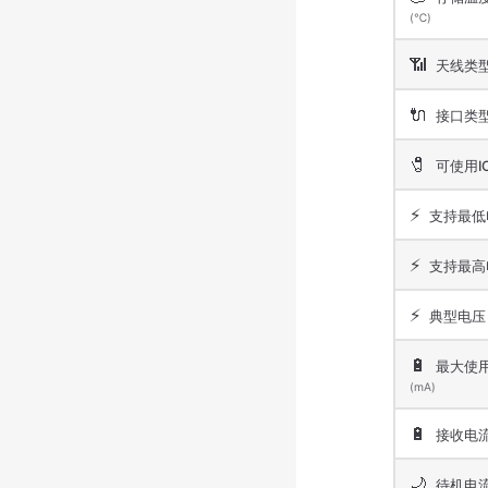
(℃)
📶
天线类
🔌
接口类
🧷
可使用I
⚡
支持最低
⚡
支持最高
⚡
典型电
🔋
最大使
(mA)
🔋
接收电
🌙
待机电