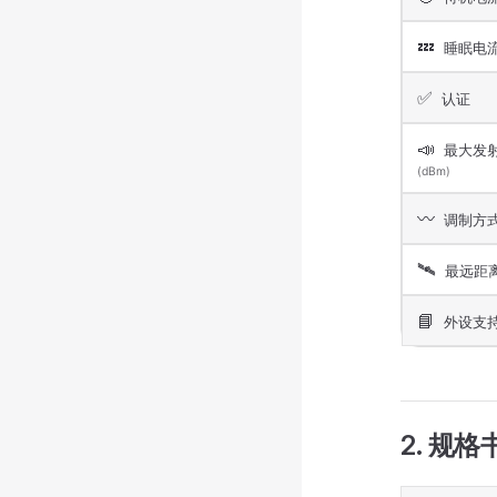
💤
睡眠电
✅
认证
📣
最大发
(dBm)
〰️
调制方
🛰️
最远距
📘
外设支
2. 规格