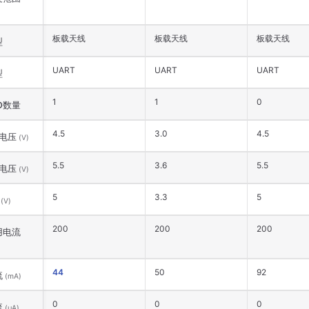
板载天线
板载天线
板载天线
型
UART
UART
UART
型
1
1
0
O数量
4.5
3.0
4.5
电压
(V)
5.5
3.6
5.5
电压
(V)
5
3.3
5
压
(V)
200
200
200
用电流
44
50
92
流
(mA)
0
0
0
流
(μA)