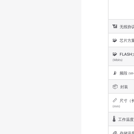
📶
无线协
🧩
芯片方
🧩
FLASH
(Mbits)
📡
频段
(MH
📦
封装
📏
尺寸（
(mm)
🌡️
工作温度
🧊
存储温