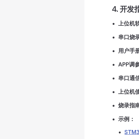
4. 开发
上位机
串口烧
用户手
APP调
串口通
上位机
烧录指
示例：
STM